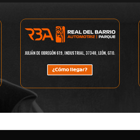
JULIÁN DE OBREGÓN 619, INDUSTRIAL, 37340, LEÓN, GTO.
¿Cómo llegar?
N
PICKUP
SUV
COUPÉ
VAN/MINIVAN
C