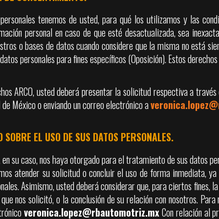
personales tenemos de usted, para qué los utilizamos y las cond
rmación personal en caso de que esté desactualizada, sea inexacta
istros o bases de datos cuando considere que la misma no está sie
datos personales para fines específicos (Oposición). Estos derech
echos ARCO, usted deberá presentar la solicitud respectiva a travé
 de México o enviando un correo electrónico a
veronica.lopez@
TO SOBRE EL USO DE SUS DATOS PERSONALES.
 en su caso, nos haya otorgado para el tratamiento de sus datos pe
os atender su solicitud o concluir el uso de forma inmediata, ya 
ales. Asimismo, usted deberá considerar que, para ciertos fines, l
que nos solicitó, o la conclusión de su relación con nosotros. Par
ctrónico
veronica.lopez@rbautomotriz.mx
Con relación al p