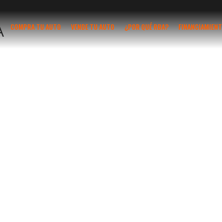
A
COMPRA TU AUTO
VENDE TU AUTO
¿POR QUÉ RBA?
FINANCIAMIEN