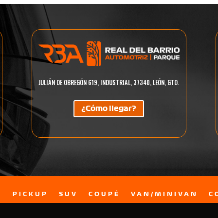
JULIÁN DE OBREGÓN 619, INDUSTRIAL, 37340, LEÓN, GTO.
¿Cómo llegar?
N
PICKUP
SUV
COUPÉ
VAN/MINIVAN
C