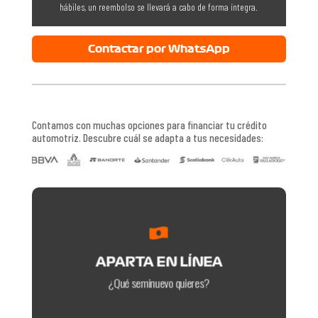
hábiles, un reembolso se llevará a cabo de forma íntegra.
Contactar por WhatsApp
Contamos con muchas opciones para financiar tu crédito
automotriz. Descubre cuál se adapta a tus necesidades:
que más te guste y ¡Apártalo!

Explora nuestro inventario, encuentra el seminuevo
APARTA EN LÍNEA
APARTA EN LÍNEA
¿Qué seminuevo quieres?
