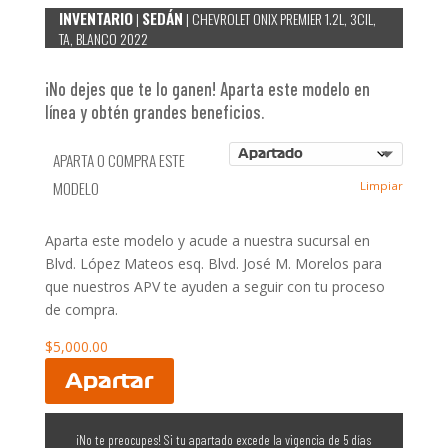
INVENTARIO
SEDÁN
|
| CHEVROLET ONIX PREMIER 1.2L, 3CIL,
TA, BLANCO 2022
¡No dejes que te lo ganen! Aparta este modelo en
línea y obtén grandes beneficios.
APARTA O COMPRA ESTE
MODELO
Limpiar
Aparta este modelo y acude a nuestra sucursal en
Blvd. López Mateos esq. Blvd. José M. Morelos para
que nuestros APV te ayuden a seguir con tu proceso
de compra.
$
5,000.00
Apartar
¡No te preocupes! Si tu apartado excede la vigencia de 5 días