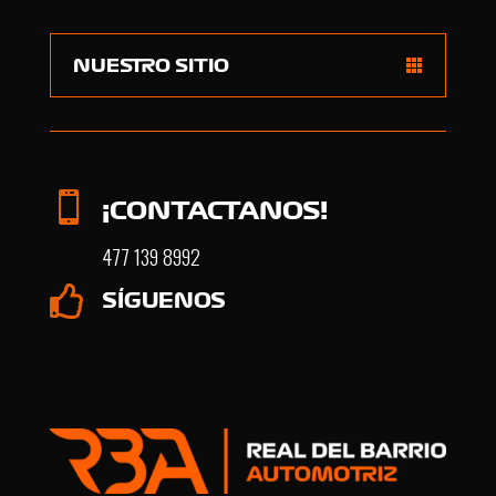
NUESTRO SITIO

¡CONTACTANOS!
477 139 8992

SÍGUENOS