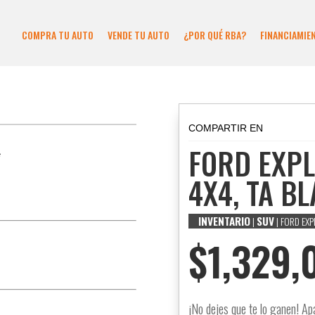
COMPRA TU AUTO
VENDE TU AUTO
¿POR QUÉ RBA?
FINANCIAMIE
COMPARTIR EN
FORD EXPL
*
4X4, TA B
INVENTARIO
SUV
|
| FORD EXP
$
1,329,
¡No dejes que te lo ganen! Ap