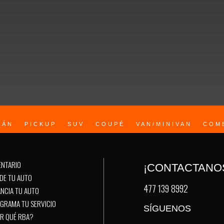
JULIÁN DE OBREGÓN 619, INDUSTRIAL, 37340, LEÓN, GTO.
DÁN
PICKUP
SUV
COUPÉ
VAN/MINIVAN
COM
ENTARIO
¡CONTACTANO
DE TU AUTO
477 139 8992
ANCIA TU AUTO
GRAMA TU SERVICIO
SÍGUENOS
R QUÉ RBA?