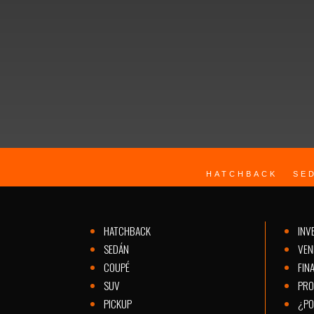
BLVD. LÓPEZ MATEOS ESQ. BLVD. JOSÉ. MA. MORELOS
GRANJAS EL PALOTE. 37130, LEÓN, GTO.
HATCHBACK
SE
HATCHBACK
INV
SEDÁN
VEN
COUPÉ
FIN
SUV
PRO
PICKUP
¿PO