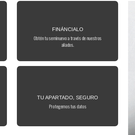
instituciones financieras a nivel nacional.
Contamos con el respaldo de las principales
FINÁNCIALO
FINÁNCIALO
Obtén tu seminuevo a través de nuestros
aliados.
seguro.
escaparate de pagos. Así, tu apartado está
Utilizamos tecnología PayPal para nuestro
TU APARTADO, SEGURO
TU APARTADO, SEGURO
Protegemos tus datos