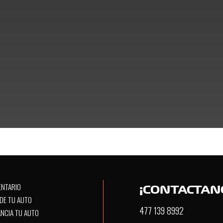
JULIÁN DE OBREGÓN 619, INDUSTRIAL, 37340, LEÓN, GTO.
N
PICKUP
SUV
COUPÉ
VAN/MINIVAN
C
ENTARIO
¡CONTACTAN
DE TU AUTO
477 139 8992
ANCIA TU AUTO