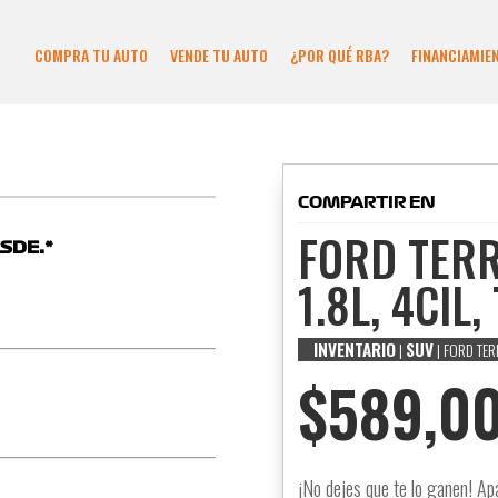
COMPRA TU AUTO
VENDE TU AUTO
¿POR QUÉ RBA?
FINANCIAMIE
COMPARTIR EN
FORD TERR
SDE:*
1.8L, 4CIL
6
INVENTARIO
SUV
|
| FORD TER
$
589,0
¡No dejes que te lo ganen! Ap