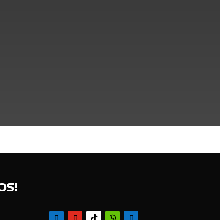
IGNACIO ZARAGOZA 800, CENTRO, 36759 SALAMANCA,
GTO.
OMERCIAL
HÍBRIDO
OS!