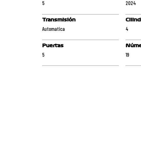
5
2024
Transmisión
Cilin
Automatica
4
Puertas
Núme
5
19