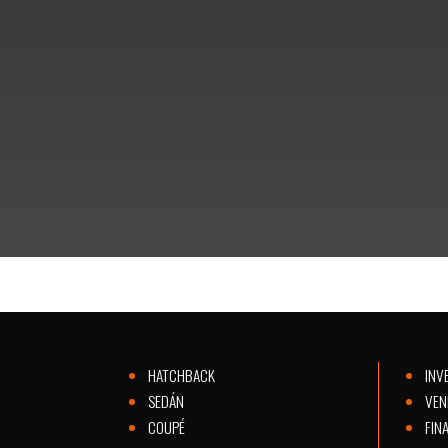
BLVD. LÓPEZ MATEOS ESQ. BLVD. JOSÉ. MA. MORELOS
GRANJAS EL PALOTE. 37130, LEÓN, GTO.
HATCHBACK
SEDÁ
HATCHBACK
INV
SEDÁN
VEN
COUPÉ
FIN