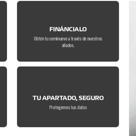
instituciones financieras a nivel nacional.
Contamos con el respaldo de las principales
FINÁNCIALO
FINÁNCIALO
Obtén tu seminuevo a través de nuestros
aliados.
seguro.
escaparate de pagos. Así, tu apartado está
Utilizamos tecnología PayPal para nuestro
TU APARTADO, SEGURO
TU APARTADO, SEGURO
Protegemos tus datos